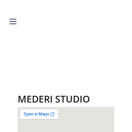
SITO IN AGGIORNAMENTO
Dove trovarmi
Qui potete trovare dove ricevo
MEDERI STUDIO